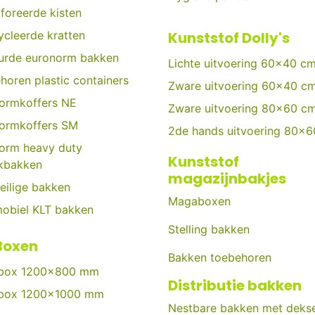
foreerde kisten
ycleerde kratten
Kunststof Dolly's
urde euronorm bakken
Lichte uitvoering 60x40 c
horen plastic containers
Zware uitvoering 60x40 c
ormkoffers NE
Zware uitvoering 80x60 c
ormkoffers SM
2de hands uitvoering 80x
orm heavy duty
Kunststof
kbakken
magazijnbakjes
eilige bakken
Magaboxen
obiel KLT bakken
Stelling bakken
Boxen
Bakken toebehoren
tbox 1200x800 mm
Distributie bakken
tbox 1200x1000 mm
Nestbare bakken met dekse