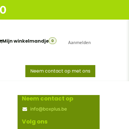
50
Mijn winkelmandje
0
Aanmelden
Neem contact op met ons
S
BIG BOXEN
EURONORM KOFFERS
MAGAZ
Neem contact op
info@boxplus.be
Volg ons