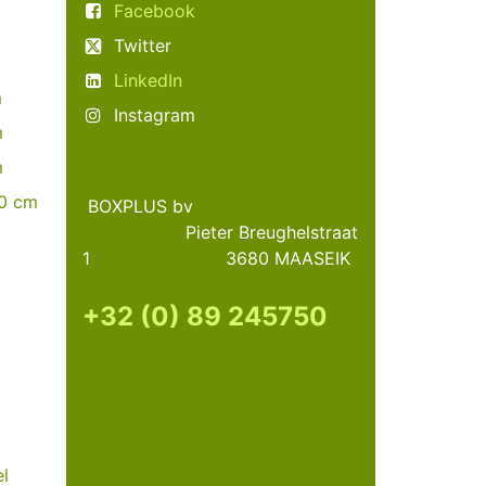
Facebook
Twitter
LinkedIn
m
Instagram
m
m
60 cm
BOXPLUS bv
Pieter Breughelstraat
1 3680 MAASEIK
+32 (0) 89 245750
l