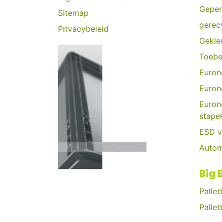
Geper
Sitemap
gerec
Privacybeleid
Gekle
Toebe
Euron
Euron
Euron
stape
ESD v
Autom
Big 
Palle
Palle