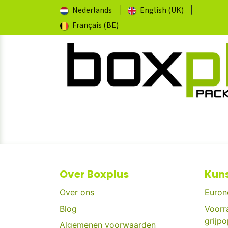
Overslaan naar inhoud
Nederlands
|
English (UK)
|
Français (BE)
STARTPAGINA
EURONORM BAKKEN
Over Boxplus
Kuns
Over ons
Euron
Blog
Voorr
grijp
Algemenen voorwaarden