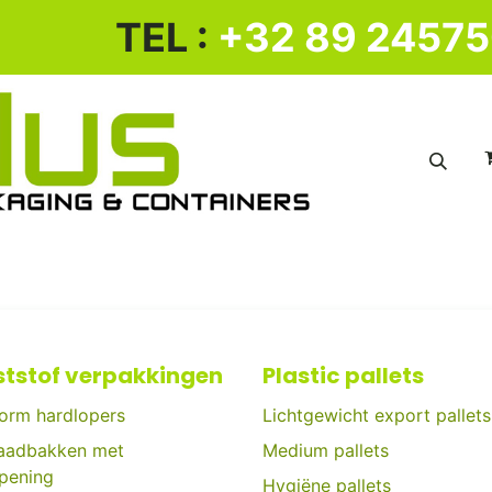
​ TEL :
+32 89 2457
KUNSTSTOF BAKKENWAGEN
KUNSTSTOF PALLET
tstof verpakkingen
Plastic pallets
orm hardlopers
Lichtgewicht export pallets
aadbakken met
Medium pallets
opening
Hygiëne pallets