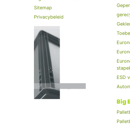
Geper
Sitemap
gerec
Privacybeleid
Gekle
Toebe
Euron
Euron
Euron
stape
ESD v
Autom
Big 
Palle
Palle