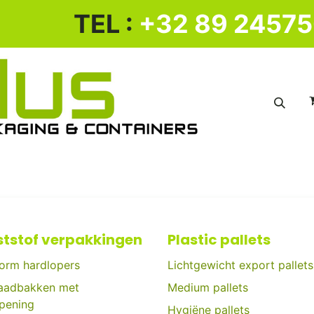
​ TEL :
+32 89 2457
KUNSTSTOF BAKKENWAGEN
KUNSTSTOF PALLET
tstof verpakkingen
Plastic pallets
orm hardlopers
Lichtgewicht export pallets
aadbakken met
Medium pallets
opening
Hygiëne pallets