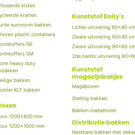
foreerde kisten
ycleerde kratten
Kunststof Dolly's
urde euronorm bakken
Lichte uitvoering 60x40 c
horen plastic containers
Zware uitvoering 60x40 c
ormkoffers NE
Zware uitvoering 80x60 c
ormkoffers SM
2de hands uitvoering 80x
orm heavy duty
Kunststof
kbakken
magazijnbakjes
eilige bakken
Magaboxen
obiel KLT bakken
Stelling bakken
Boxen
Bakken toebehoren
tbox 1200x800 mm
Distributie bakken
tbox 1200x1000 mm
Nestbare bakken met dekse