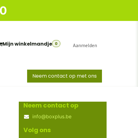
50
Mijn winkelmandje
0
Aanmelden
Neem contact op met ons
S
BIG BOXEN
EURONORM KOFFERS
MAGAZ
Neem contact op
info@boxplus.be
Volg ons