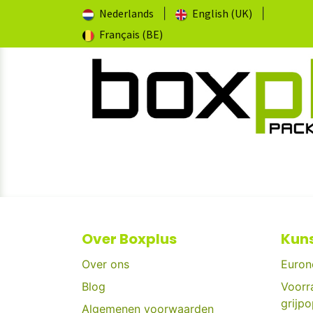
Overslaan naar inhoud
Nederlands
|
English (UK)
|
Français (BE)
STARTPAGINA
EURONORM BAKKEN
Over Boxplus
Kuns
Over ons
Euron
Blog
Voorr
grijp
Algemenen voorwaarden