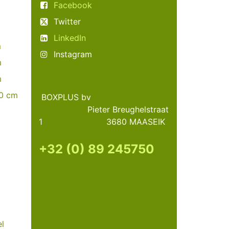
Facebook
Twitter
LinkedIn
m
Instagram
m
m
60 cm
BOXPLUS bv
Pieter Breughelstraat
1 3680 MAASEIK
+32 (0) 89 245750
l