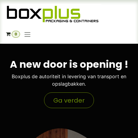
Se rendre au contenu
0
A new door is opening !
Boxplus de autoriteit in levering van transport en
opslagbakken.
Ga verder