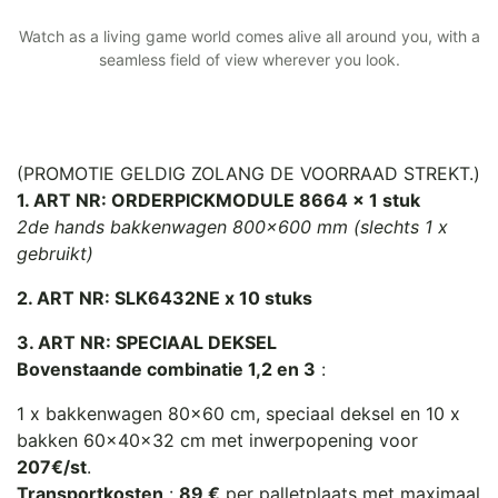
Watch as a living game world comes alive all around you, with a
seamless field of view wherever you look.
(PROMOTIE GELDIG ZOLANG DE VOORRAAD STREKT.)
1. ART NR: ORDERPICKMODULE 8664 x 1 stuk
2de hands bakkenwagen 800x600 mm (slechts 1 x
gebruikt)
2. ART NR: SLK6432NE x 10 stuks
3. ART NR: SPECIAAL DEKSEL
Bovenstaande combinatie 1,2 en 3
:
1 x bakkenwagen 80x60 cm, speciaal deksel en 10 x
bakken 60x40x32 cm met inwerpopening voor
207€/st
.
Transportkosten
:
89 €
per palletplaats met maximaal