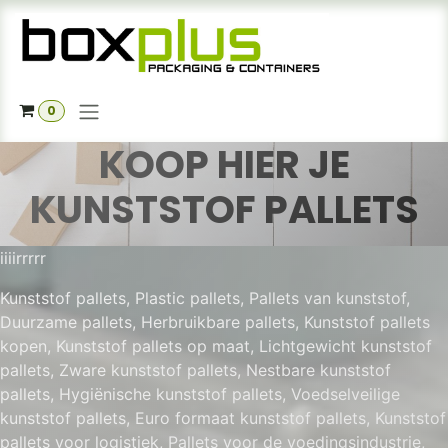
Overslaan naar inhoud
0
KOOP HIER JE
KUNSTSTOF PALLETS
iiiirrrrr
Kunststof pallets, Plastic pallets, Pallets van kunststof,
Duurzame pallets, Herbruikbare pallets, Kunststof pallets
kopen, Kunststof pallets op maat, Lichtgewicht kunststof
pallets, Zware kunststof pallets, Nestbare kunststof
pallets, Hygiënische kunststof pallets, Voedselveilige
kunststof pallets, Euro formaat kunststof pallets, Kunststof
pallets voor logistiek, Pallets voor de voedingsindustrie,