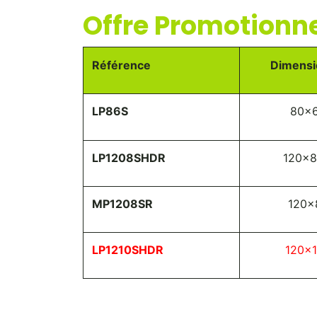
Offre Promotionne
Référence
Dimensi
LP86S
80x
LP1208SHDR
120x8
MP1208SR
120x
LP1210SHDR
120x