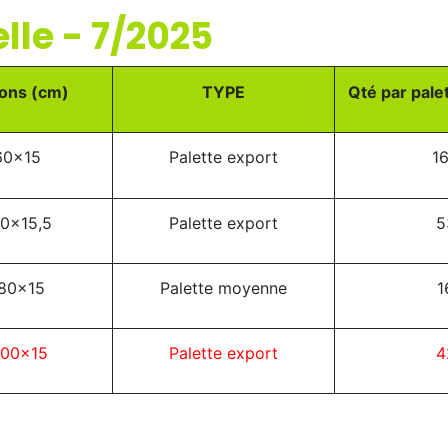
lle - 7/2025
ons (cm)
TYPE
Qté par pale
60x15
Palette export
1
0x15,5
Palette export
5
80x15
Palette moyenne
1
100x15
Palette export
4