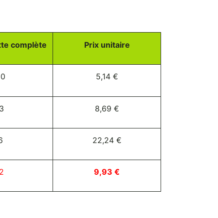
tte complète
Prix unitaire
60
5,14 €
3
8,69 €
6
22,24 €
2
9,93 €