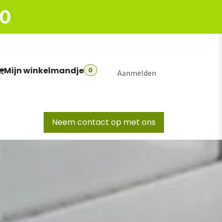
50
Mijn winkelmandje
0
Aanmelden
Neem contact op met ons
S
BIG BOXEN
EURONORM KOFFERS
MAGAZ